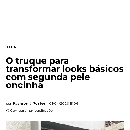
Entrevista
Web stories
Quem somos
TEEN
Contato
O truque para
transformar looks básicos
com segunda pele
oncinha
por
Fashion à Porter
01/04/2026 15:06
Compartilhar publicação