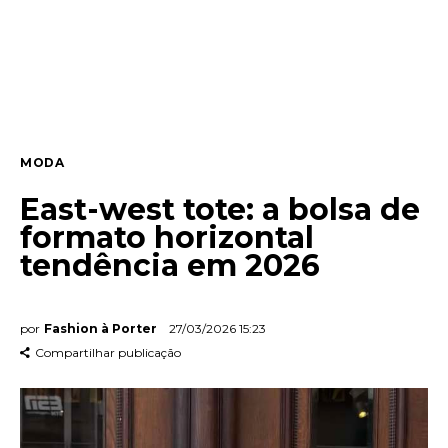
Entrevista
Web stories
Quem somos
MODA
Contato
East-west tote: a bolsa de
formato horizontal
tendência em 2026
por
Fashion à Porter
27/03/2026 15:23
Compartilhar publicação