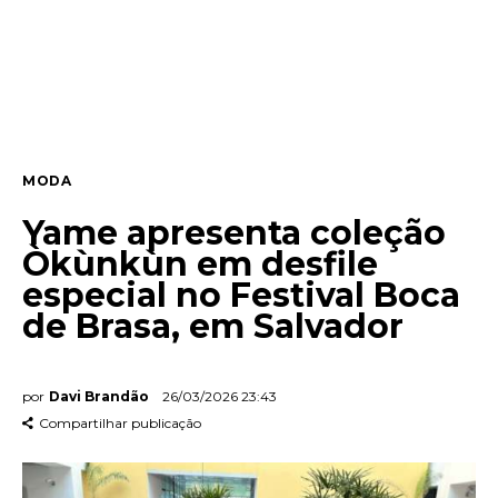
Lifestyle
Entrevista
Web stories
MODA
Quem somos
Yame apresenta coleção
Contato
Òkùnkùn em desfile
especial no Festival Boca
de Brasa, em Salvador
por
Davi Brandão
26/03/2026 23:43
Compartilhar publicação