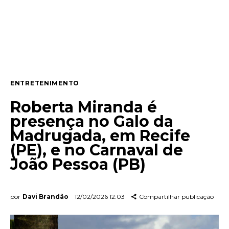
Lifestyle
Entrevista
Web stories
ENTRETENIMENTO
Quem somos
Roberta Miranda é
Contato
presença no Galo da
Madrugada, em Recife
(PE), e no Carnaval de
João Pessoa (PB)
por
Davi Brandão
12/02/2026 12:03
Compartilhar publicação