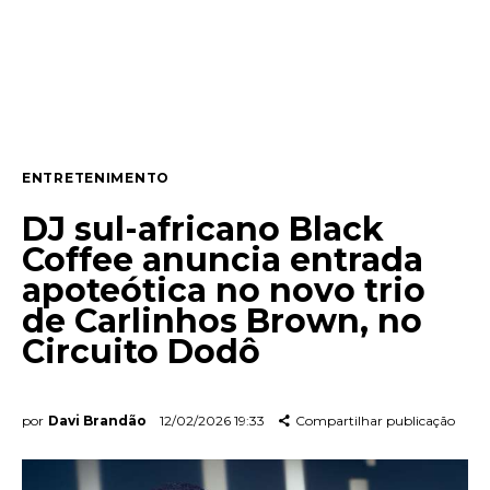
Lifestyle
Entrevista
Web stories
ENTRETENIMENTO
Quem somos
DJ sul-africano Black
Contato
Coffee anuncia entrada
apoteótica no novo trio
de Carlinhos Brown, no
Circuito Dodô
por
Davi Brandão
12/02/2026 19:33
Compartilhar publicação