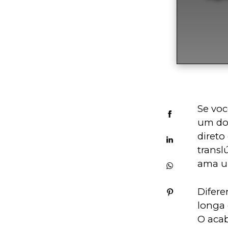
Se voc
um doc
direto
transl
ama um
Difere
longa 
O acab