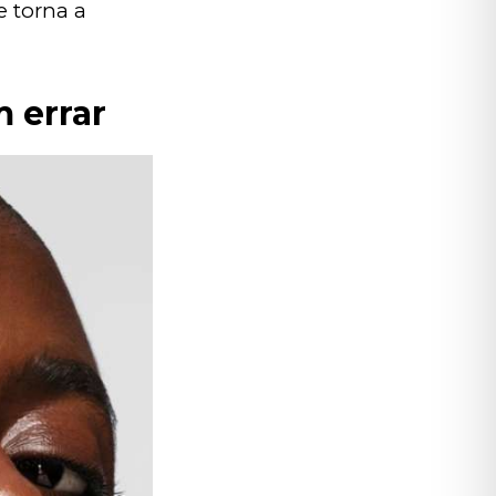
 torna a 
 errar