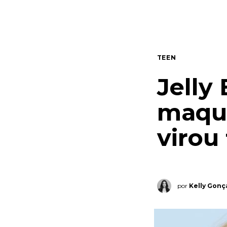
Quem somos
Contato
TEEN
Jelly 
maqui
virou
por
Kelly Gonç