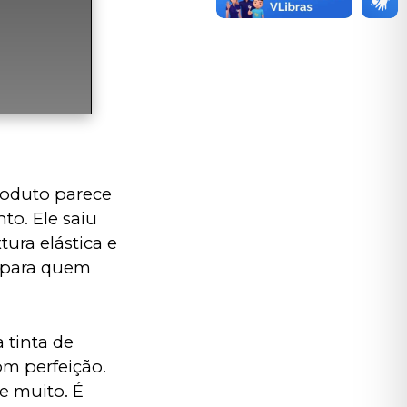
produto parece 
o. Ele saiu 
tura elástica e 
l para quem 
tinta de 
om perfeição. 
e muito. É 