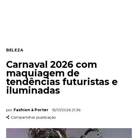
Entrevista
Web stories
Quem somos
BELEZA
Contato
Carnaval 2026 com
maquiagem de
tendências futuristas e
iluminadas
por
Fashion à Porter
15/01/2026 21:36
Compartilhar publicação