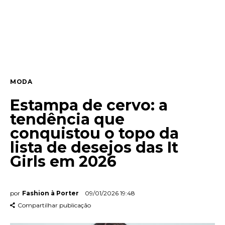
Entrevista
Web stories
Quem somos
MODA
Contato
Estampa de cervo: a
tendência que
conquistou o topo da
lista de desejos das It
Girls em 2026
por
Fashion à Porter
09/01/2026 19:48
Compartilhar publicação