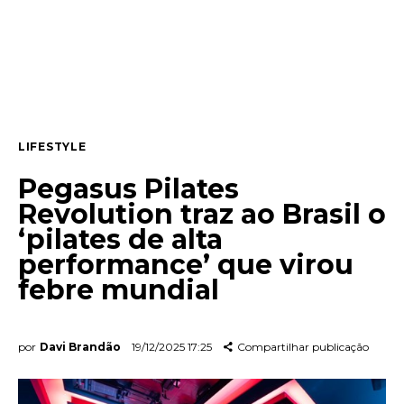
Lifestyle
Entrevista
Web stories
LIFESTYLE
Quem somos
Pegasus Pilates
Contato
Revolution traz ao Brasil o
‘pilates de alta
performance’ que virou
febre mundial
por
Davi Brandão
19/12/2025 17:25
Compartilhar publicação