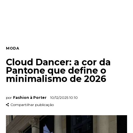
Entrevista
Web stories
Quem somos
MODA
Contato
Cloud Dancer: a cor da
Pantone que define o
minimalismo de 2026
por
Fashion à Porter
10/12/2025 10:10
Compartilhar publicação