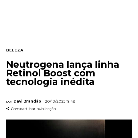
Lifestyle
Entrevista
Web stories
BELEZA
Quem somos
Neutrogena lança linha
Contato
Retinol Boost com
tecnologia inédita
por
Davi Brandão
20/10/2025 19:48
Compartilhar publicação