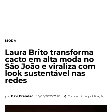
Lifestyle
Entrevista
Web stories
MODA
Quem somos
Laura Brito transforma
Contato
cacto em alta moda no
São João e viraliza com
look sustentável nas
redes
por
Davi Brandão
16/06/2025 17:28
Compartilhar publicação