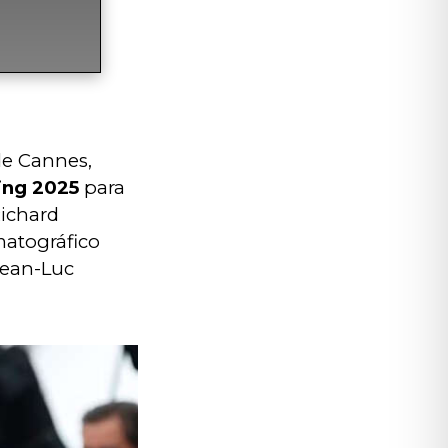
de Cannes, 
ing 2025 
para 
Richard 
atográfico 
Jean-Luc 