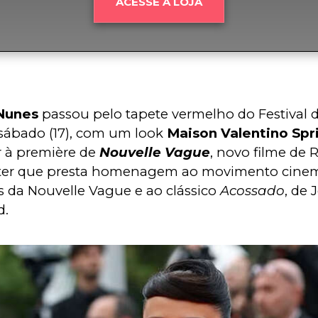
ACESSE A LOJA
 Nunes
 passou pelo tapete vermelho do Festival 
sábado (17), com um look 
Maison Valentino Spr
ir à première de 
Nouvelle Vague
, novo filme de 
ater que presta homenagem ao movimento cinem
s da Nouvelle Vague e ao clássico 
Acossado
, de 
d.