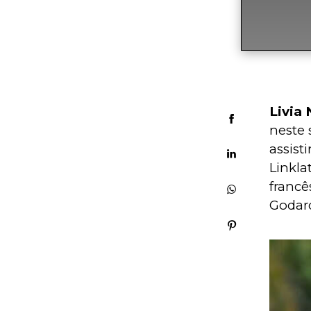
Livia
neste 
assist
Linkl
francê
Godar