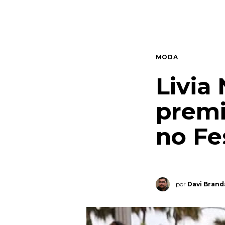
Quem somos
Contato
MODA
Livia
premi
no Fe
por
Davi Bran