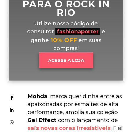
PARA O ROCK IN
RIO
Utilize nosso código de
consultor
fashionaporter
e
10% OFF
ganhe
em suas
compras!
ACESSE A LOJA
Mohda
, marca queridinha entre as 
apaixonadas por esmaltes de alta 
performance, amplia sua coleção 
Gel Effect
 com o lançamento de 
seis novas cores irresistíveis
. Fiel 