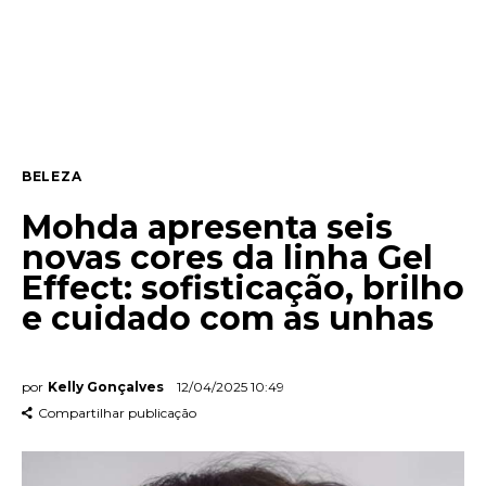
Entrevista
Web stories
Quem somos
BELEZA
Contato
Mohda apresenta seis
novas cores da linha Gel
Effect: sofisticação, brilho
e cuidado com as unhas
por
Kelly Gonçalves
12/04/2025 10:49
Compartilhar publicação