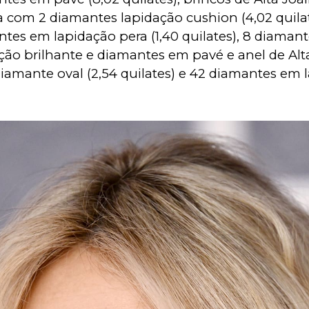
a com 2 diamantes lapidação cushion (4,02 quilat
tes em lapidação pera (1,40 quilates), 8 diaman
ção brilhante e diamantes em pavé e anel de Alt
diamante oval (2,54 quilates) e 42 diamantes em 