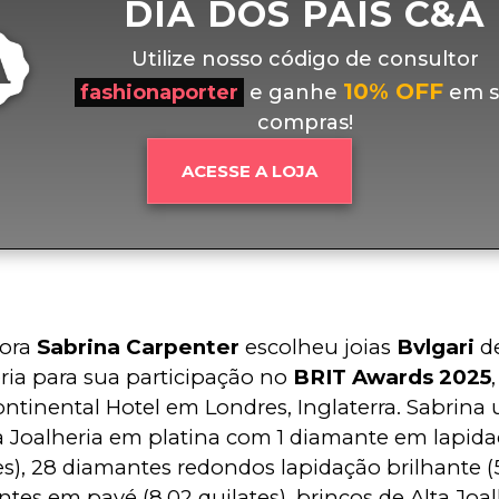
DIA DOS PAIS C&A
Utilize nosso código de consultor
10% OFF
fashionaporter
e ganhe
em s
compras!
ACESSE A LOJA
ora 
Sabrina Carpenter
 escolheu joias 
Bvlgari
 d
ria para sua participação no 
BRIT Awards 2025
ontinental Hotel em Londres, Inglaterra. Sabrina
a Joalheria em platina com 1 diamante em lapidaç
es), 28 diamantes redondos lapidação brilhante (5
tes em pavé (8,02 quilates), brincos de Alta Joa