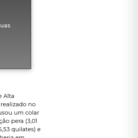
uas
e Alta 
, realizado no 
 usou um colar 
ão pera (3,01 
,53 quilates) e 
lheria em 