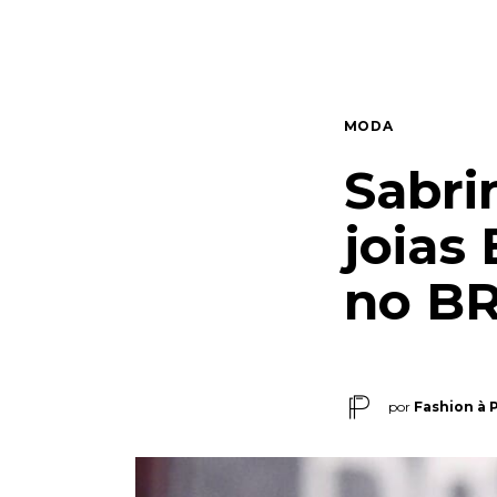
Quem somos
Contato
MODA
Sabri
joias 
no BR
por
Fashion à 