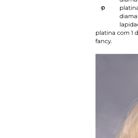
platin
diaman
lapida
platina com 1 
fancy.