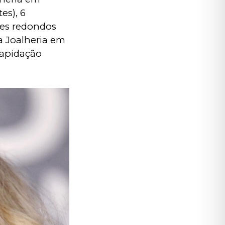
es), 6 
tes redondos 
a Joalheria em 
lapidação 