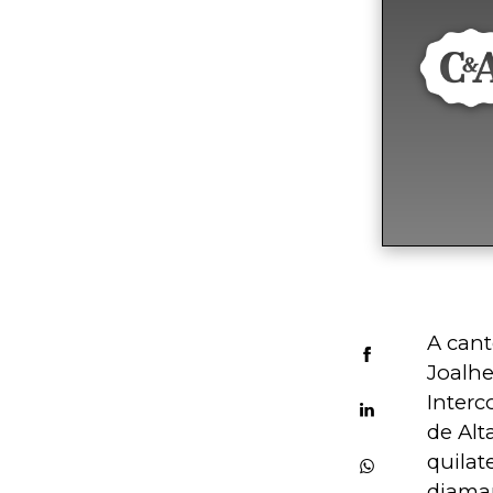
A cant
Joalhe
Interc
de Alt
quilat
diaman