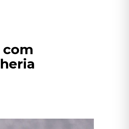
a com
lheria