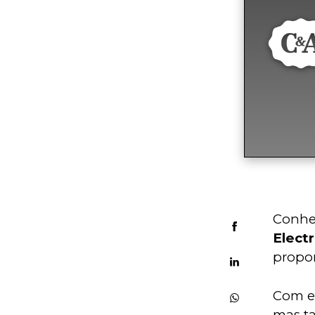
Conheç
Electr
propor
Com es
mas ta