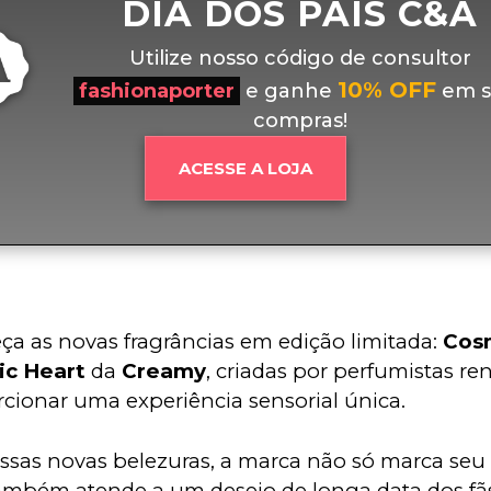
DIA DOS PAIS C&A
Utilize nosso código de consultor
10% OFF
fashionaporter
e ganhe
em s
compras!
ACESSE A LOJA
a as novas fragrâncias em edição limitada: 
Cos
ic Heart
 da 
Creamy
, criadas por perfumistas r
cionar uma experiência sensorial única. 
sas novas belezuras, a marca não só marca seu a
mbém atende a um desejo de longa data dos fãs