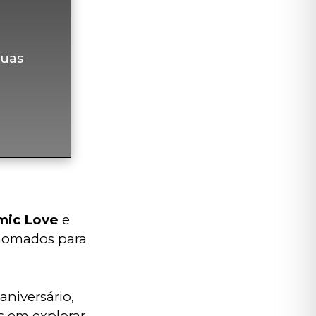
uas
mic Love
 e 
enomados para 
niversário, 
 em explorar 