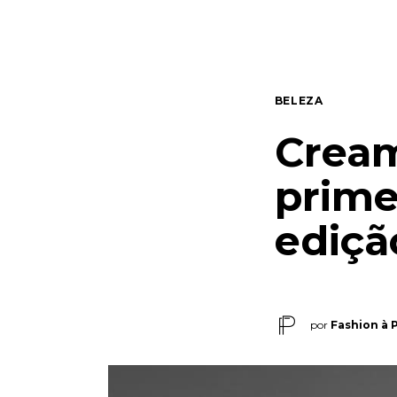
Quem somos
Contato
BELEZA
Cream
prime
ediçã
por
Fashion à 