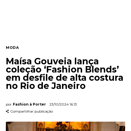
Entrevista
Web stories
Quem somos
MODA
Contato
Maísa Gouveia lança
coleção ‘Fashion Blends’
em desfile de alta costura
no Rio de Janeiro
por
Fashion à Porter
23/10/2024 16:13
Compartilhar publicação