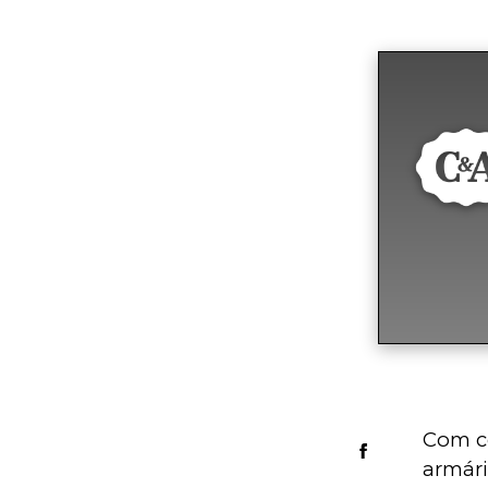
Com ce
armári