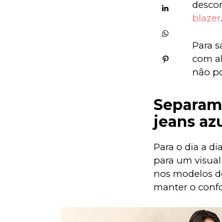
desco
blazer
Para s
com al
não po
Separamo
jeans az
Para o dia a d
para um visual
nos modelos de
manter o confo