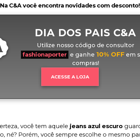
Na C&A você encontra novidades com desconto!
DIA DOS PAIS C&A
Utilize nosso código de consultor
10% OFF
fashionaporter
e ganhe
em s
compras!
ACESSE A LOJA
rteza, você tem aquele 
jeans azul escuro
 guar
o, né? Porém, você sempre escolhe o mesmo pa