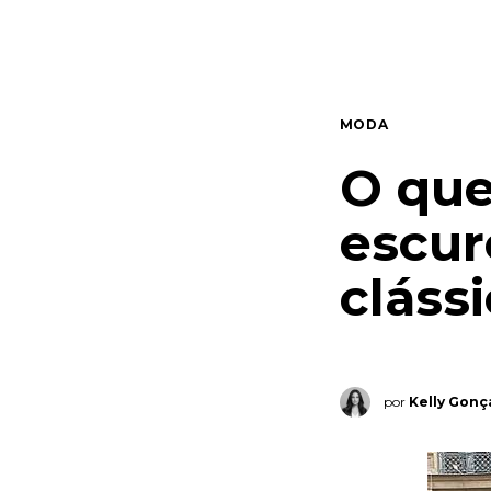
Quem somos
Contato
MODA
O que
escur
clássi
por
Kelly Gonç