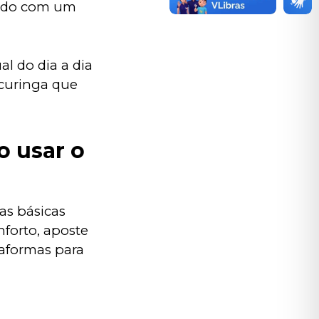
ado com um 
al do dia a dia 
curinga que 
 usar o
as básicas 
forto, aposte 
taformas para 