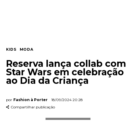
Entrevista
Web stories
Quem somos
KIDS
MODA
Contato
Reserva lança collab com
Star Wars em celebração
ao Dia da Criança
por
Fashion à Porter
18/09/2024 20:28
Compartilhar publicação