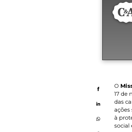
O 
Mis
17 de 
das ca
ações 
à prot
social