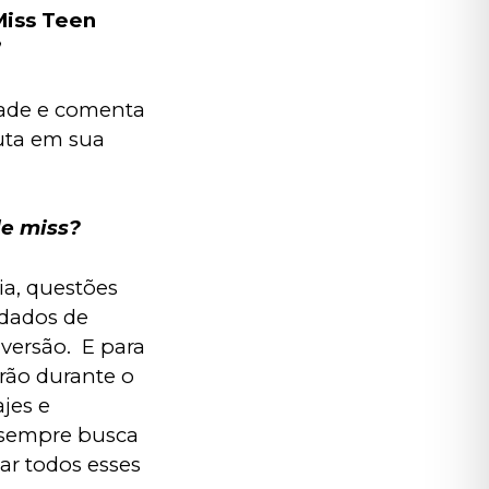
iss Teen 
”
dade e comenta 
uta em sua 
e miss?
a, questões 
idados de 
ersão.  E para 
rão durante o 
jes e 
 sempre busca 
r todos esses 