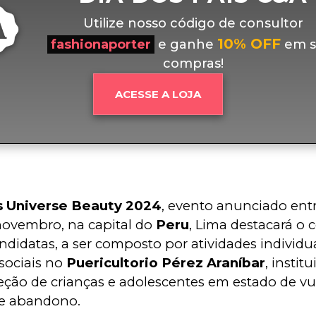
Utilize nosso código de consultor
10% OFF
fashionaporter
e ganhe
em s
compras!
ACESSE A LOJA
s Universe Beauty 2024
, evento anunciado entre
novembro, na capital do 
Peru
, Lima destacará o
ndidatas, a ser composto por atividades individuai
sociais no 
Puericultorio Pérez Araníbar
, instit
eção de crianças e adolescentes em estado de vu
 e abandono.