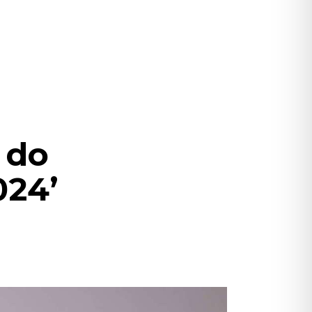
 do
024’