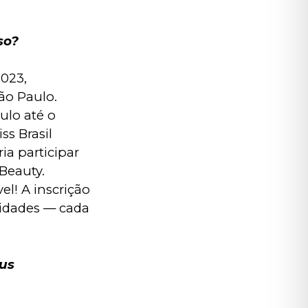
so?
023, 
o Paulo. 
ulo até o 
s Brasil 
ia participar 
Beauty. 
l! A inscrição 
lidades — cada 
us 