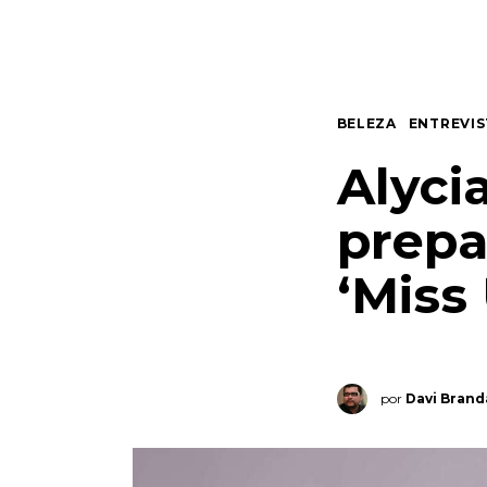
Quem somos
Contato
BELEZA
ENTREVIS
Alyci
prepa
‘Miss
por
Davi Bran