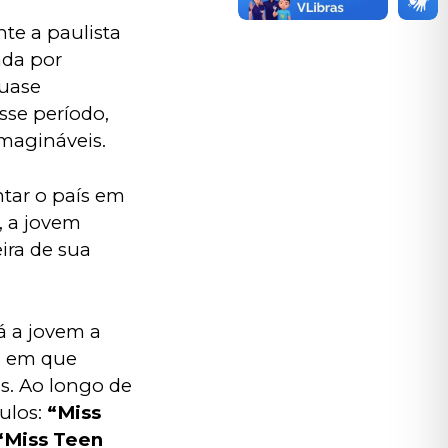
nte a paulista
ada por 
uase 
sse período, 
magináveis.
tar o país em 
, a jovem 
ra de sua 
á a jovem a 
as em que 
s. Ao longo de 
ulos: 
“Miss 
“Miss Teen 