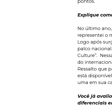
pontos.
Explique como
No último ano, 
representei o 
Logo após surgi
palco nacional
Culture”.  Ness
do internaciona
Ressalto que p
está disponível
uma em sua ca
Você já avali
diferenciais 