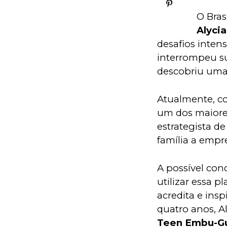
O Bras
Alyci
desafios inten
interrompeu su
descobriu uma 
Atualmente, co
um dos maiores
estrategista d
família a empre
A possível conq
utilizar essa p
acredita e ins
quatro anos, Al
Teen Embu-Gua