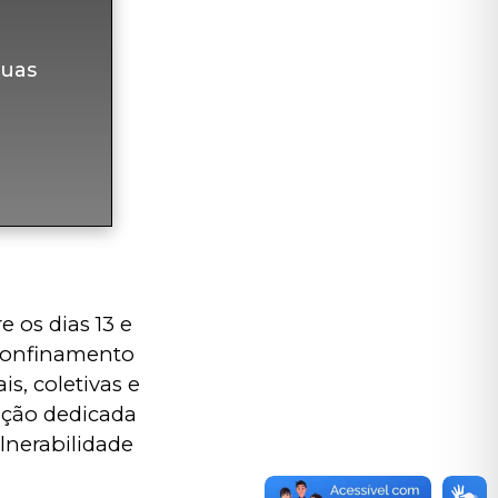
uas
 os dias 13 e 
 confinamento 
s, coletivas e 
uição dedicada 
lnerabilidade 