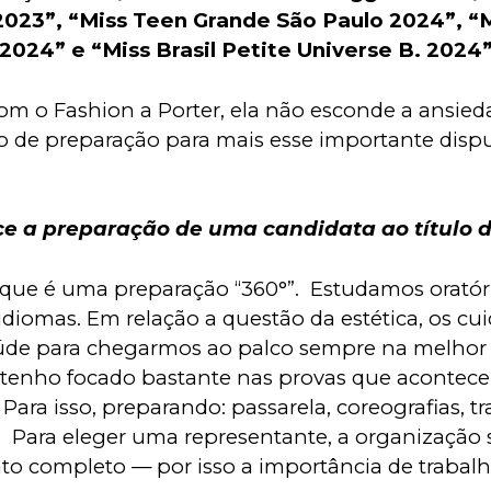
23”, “Miss Teen Grande São Paulo 2024”, “M
 2024” e “Miss Brasil Petite Universe B. 2024
m o Fashion a Porter, ela não esconde a ansie
o de preparação para mais esse importante disp
 a preparação de uma candidata ao título d
 que é uma preparação “360°”.  Estudamos oratóri
idiomas. Em relação a questão da estética, os cu
úde para chegarmos ao palco sempre na melhor v
tenho focado bastante nas provas que acontece
ara isso, preparando: passarela, coreografias, tra
  Para eleger uma representante, a organização
o completo — por isso a importância de trabalha