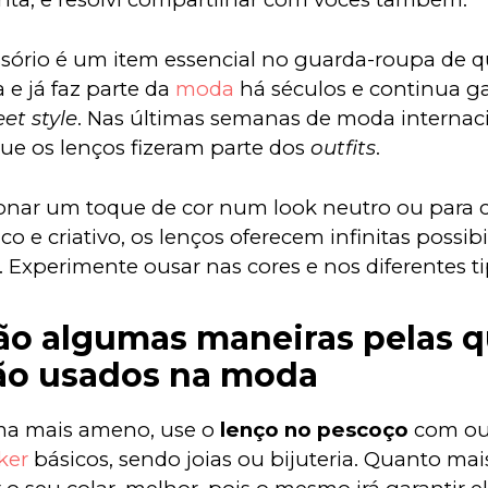
sório é um item essencial no guarda-roupa de q
 e já faz parte da 
moda
 há séculos e continua g
eet style
. Nas últimas semanas de moda internaci
e os lenços fizeram parte dos 
outfits
.
ionar um toque de cor num look neutro ou para cr
o e criativo, os lenços oferecem infinitas possibi
. Experimente ousar nas cores e nos diferentes ti
ão algumas maneiras pelas q
ão usados na moda
ma mais ameno, use o 
lenço no pescoço
 com ou
ker
 básicos, sendo joias ou bijuteria. Quanto mais