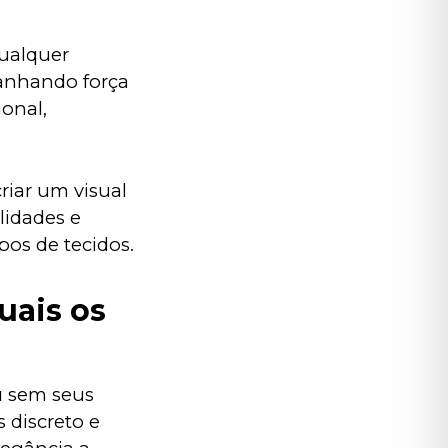
ualquer 
anhando força 
onal, 
iar um visual 
lidades e 
pos de tecidos.
uais os
 sem seus 
 discreto e 