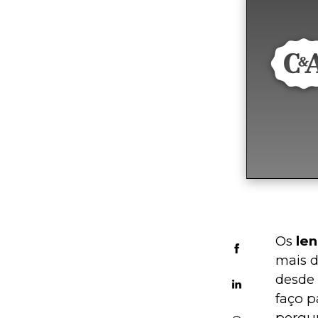
Os 
le
mais d
desde 
faço p
pergun