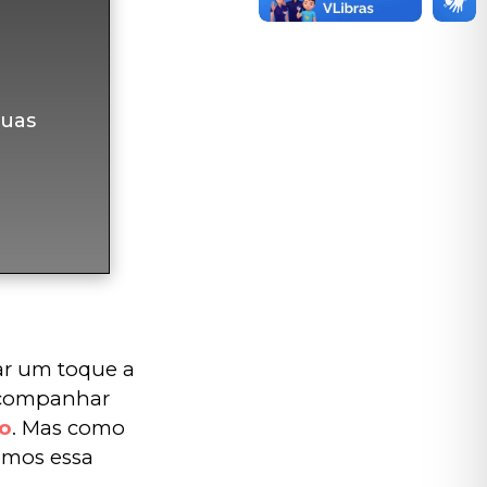
uas
ar um toque a 
 acompanhar 
o
. Mas como 
emos essa 