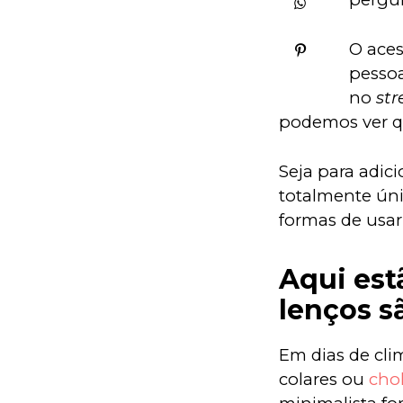
O aces
pessoa
no 
str
podemos ver qu
Seja para adic
totalmente únic
formas de usar
Aqui est
lenços s
Em dias de cli
colares ou 
cho