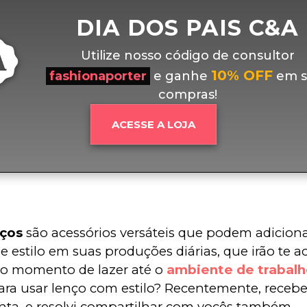
DIA DOS PAIS C&A
Utilize nosso código de consultor
10% OFF
fashionaporter
e ganhe
em s
compras!
ACESSE A LOJA
nços
 são acessórios versáteis que podem adicion
e estilo em suas produções diárias, que irão te
o momento de lazer até o 
ambiente de trabalh
ara usar lenço com estilo? Recentemente, receb
ta, e resolvi compartilhar com vocês também.