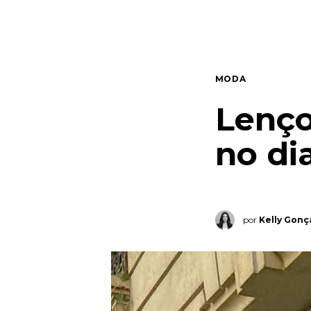
Quem somos
Contato
MODA
Lenço
no dia
por
Kelly Gonç