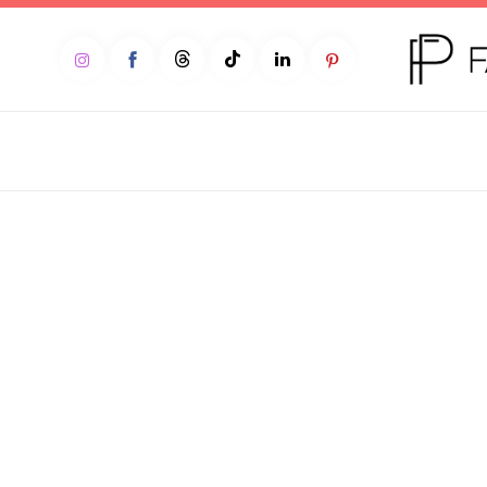
Home
Moda
Beleza
Teen
Negócios
Comportamento
Lifestyle
Entrevista
Web stories