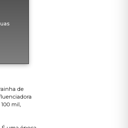
uas
rainha de 
fluenciadora 
00 mil, 
! É uma época 