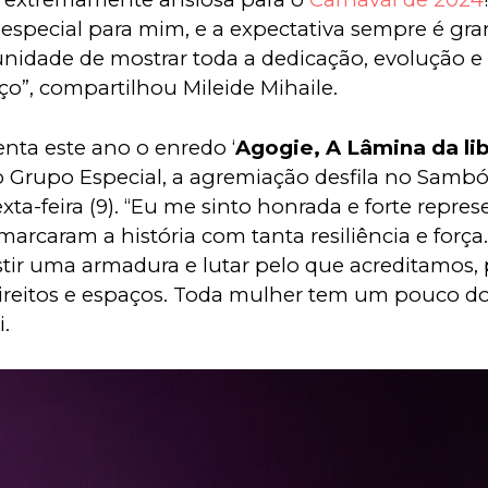
especial para mim, e a expectativa sempre é gra
nidade de mostrar toda a dedicação, evolução e
ço”, compartilhou Mileide Mihaile.
enta este ano o enredo ‘
Agogie, A Lâmina da li
o Grupo Especial, a agremiação desfila no Samb
ta-feira (9). “Eu me sinto honrada e forte repres
arcaram a história com tanta resiliência e força.
tir uma armadura e lutar pelo que acreditamos, p
ireitos e espaços. Toda mulher tem um pouco do 
.