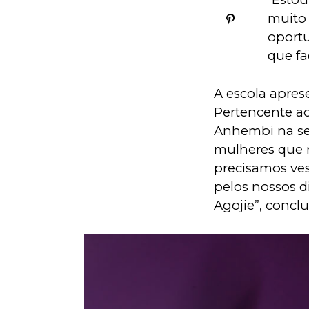
muito 
oportu
que fa
A escola apres
Pertencente a
Anhembi na sex
mulheres que m
precisamos ves
pelos nossos d
Agojie”, conclui