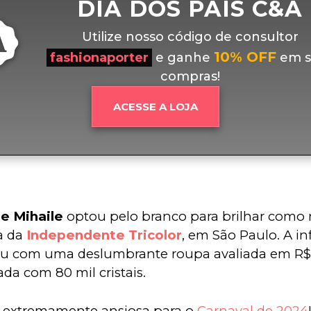
DIA DOS PAIS C&A
Utilize nosso código de consultor
10% OFF
fashionaporter
e ganhe
em s
compras!
ACESSE A LOJA
de Mihaile
 optou pelo branco para brilhar como 
a da 
Independente Tricolor
, em São Paulo. A in
ou com uma deslumbrante roupa avaliada em R$ 1
da com 80 mil cristais.
 extremamente ansiosa para o 
Carnaval de 2024