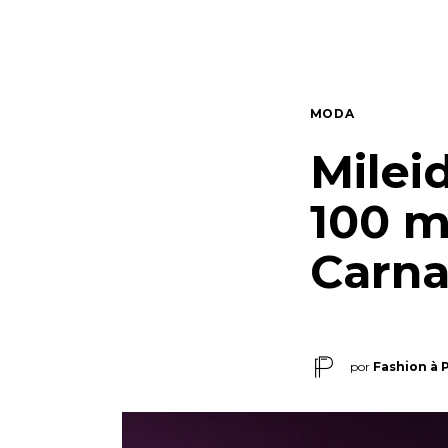
Quem somos
Contato
MODA
Milei
100 m
Carna
por
Fashion à 