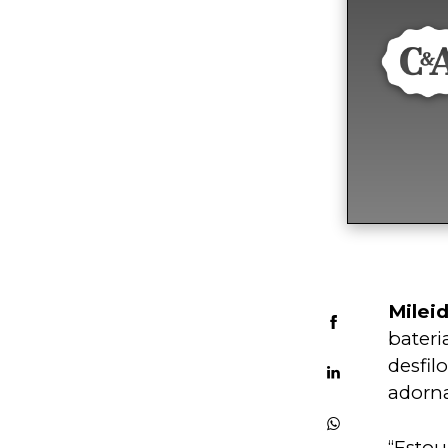
Milei
bateri
desfil
adorna
“Estou