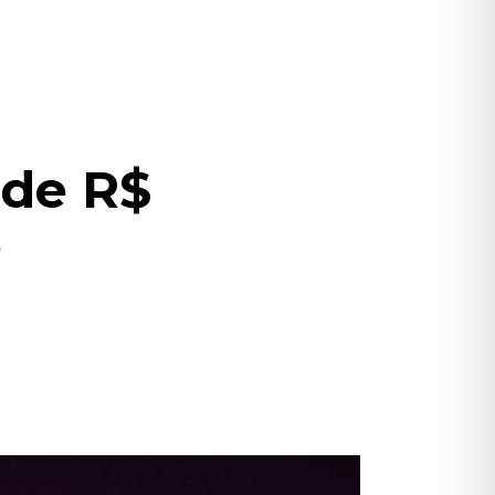
 de R$
o