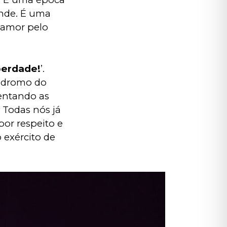
nde. É uma 
 amor pelo 
berdade!
’. 
ódromo do 
entando as 
 Todas nós já 
or respeito e 
exército de 