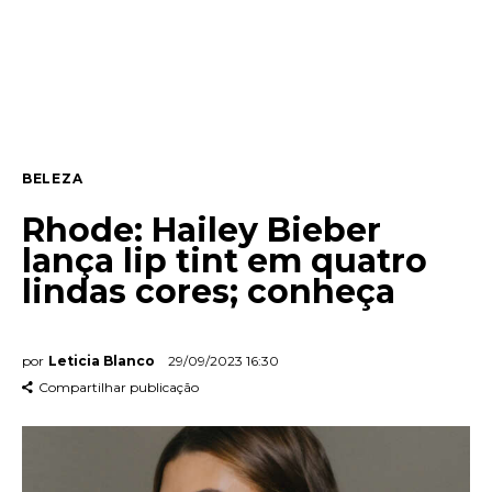
Entrevista
Web stories
Quem somos
BELEZA
Contato
Rhode: Hailey Bieber
lança lip tint em quatro
lindas cores; conheça
por
Leticia Blanco
29/09/2023 16:30
Compartilhar publicação