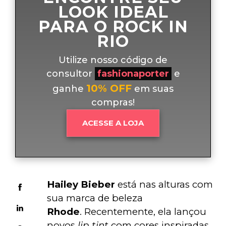
LOOK IDEAL
PARA O ROCK IN
RIO
Utilize nosso código de
consultor
fashionaporter
e
10% OFF
ganhe
em suas
compras!
ACESSE A LOJA
Hailey Bieber
 está nas alturas com 
sua marca de beleza 
Rhode
. Recentemente, ela lançou 
novos 
lip tint
 com cores inspiradas 