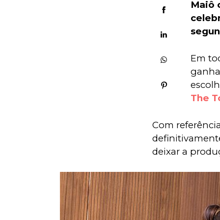
Maiô 
celebr
segun
Em tod
ganhar
escolh
The 
Com referência
definitivamente
deixar a produ