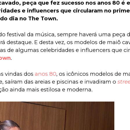
cavado, peça que fez sucesso nos anos 80 é el
idades e influencers que circularam no primei
do dia no The Town.
o festival da música, sempre haverá uma peça 
á destaque. E desta vez, os modelos de maiô ca
as de algumas celebridades e influencers que ci
Town
.
s vindas dos 
anos 80
, os icônicos modelos de mai
, saíram das areias e piscinas e invadiram o 
stree
ção ainda mais estilosa e moderna.