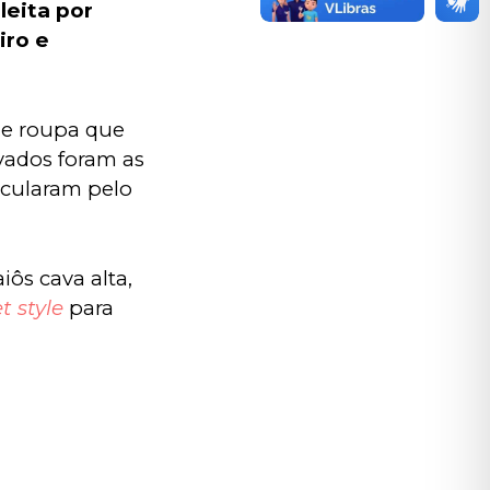
eita por 
ro e 
de roupa que 
vados foram as 
rcularam pelo 
ôs cava alta, 
t style
 para 