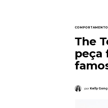
Quem somos
Contato
COMPORTAMENTO
The T
peça 
famo
por
Kelly Gonç