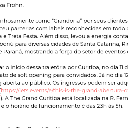
iza Frohn.
nhosamente como “Grandona” por seus clientes, 
eceu parcerias com labels reconhecidas em todo 
a e Treta Festa. Além disso, levou a energia cont
oriú para diversas cidades de Santa Catarina, Rio
 e Paraná, mostrando a força do setor de eventos 
o início dessa trajetória por Curitiba, no dia 11 
to de soft opening para convidados. Já no dia 12,
aberta ao público. Os ingressos podem ser adqu
(
https://lets.events/e/this-is-the-grand-abertura-of
/
). A The Grand Curitiba está localizada na R. Fer
, e o horário de funcionamento é das 23h às 5h.