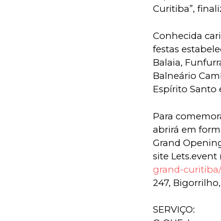
Curitiba”, final
Conhecida cari
festas estabel
Balaia, Funfurr
Balneário Camb
Espírito Santo
Para comemorar 
abrirá em forma
Grand Opening 
site Lets.event 
grand-curitiba
247, Bigorrilho
SERVIÇO: