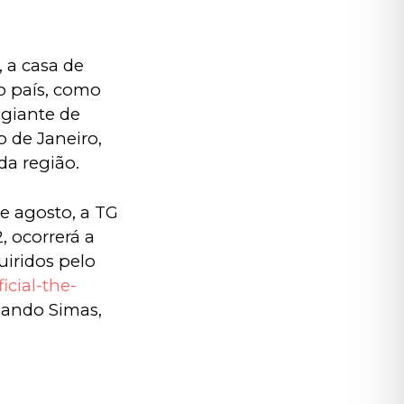
a casa de 
o país, como 
agiante de 
 de Janeiro, 
da região.
de agosto, a TG 
 ocorrerá a 
iridos pelo 
icial-the-
nando Simas, 