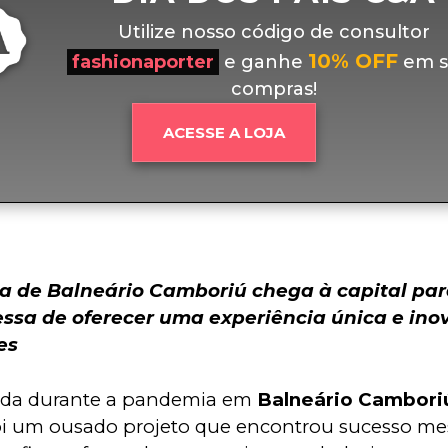
Utilize nosso código de consultor
10% OFF
fashionaporter
e ganhe
em s
compras!
ACESSE A LOJA
a de Balneário Camboriú chega à capital pa
ssa de oferecer uma experiência única e ino
es
da durante a pandemia em 
Balneário Cambori
oi um ousado projeto que encontrou sucesso me