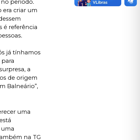
no período. 
 era criar um 
udessem 
 é referência 
pessoas.
ós já tínhamos 
 para 
urpresa, a 
os de origem 
m Balneário”, 
erecer uma 
está 
o uma 
l também na TG 