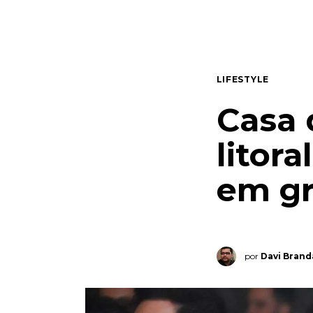
Quem somos
Contato
LIFESTYLE
Casa 
litor
em gr
por
Davi Bran