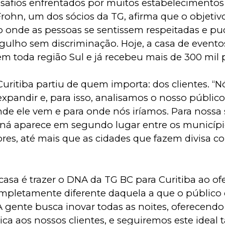
safios enfrentados por muitos estabelecimentos 
rohn, um dos sócios da TG, afirma que o objetivo
 onde as pessoas se sentissem respeitadas e p
rgulho sem discriminação. Hoje, a casa de eventos
 toda região Sul e já recebeu mais de 300 mil 
Curitiba partiu de quem importa: dos clientes. “N
expandir e, para isso, analisamos o nosso público
de ele vem e para onde nós iríamos. Para nossa s
aná aparece em segundo lugar entre os municípi
es, até mais que as cidades que fazem divisa co
casa é trazer o DNA da TG BC para Curitiba ao of
mpletamente diferente daquela a que o público 
 gente busca inovar todas as noites, oferecend
ica aos nossos clientes, e seguiremos este idea