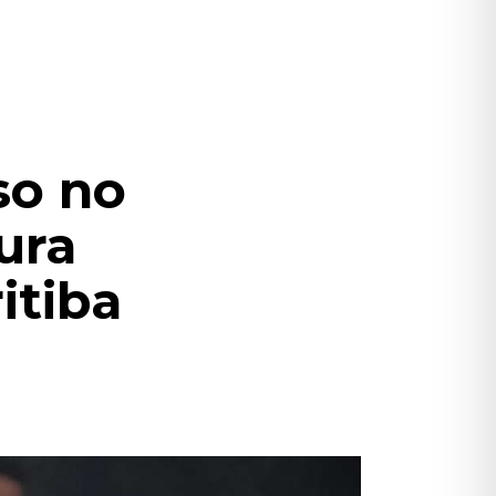
so no
ura
itiba