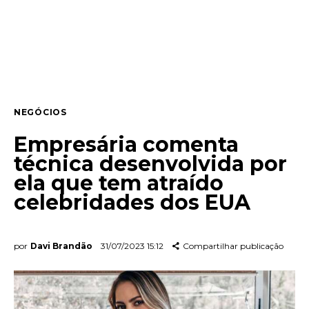
Entrevista
Web stories
Quem somos
NEGÓCIOS
Contato
Empresária comenta
técnica desenvolvida por
ela que tem atraído
celebridades dos EUA
por
Davi Brandão
31/07/2023 15:12
Compartilhar publicação