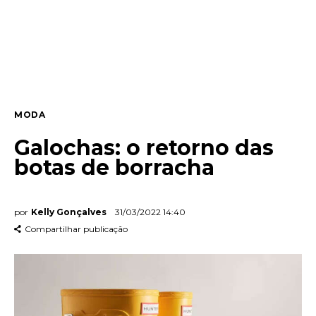
Entrevista
Web stories
Quem somos
MODA
Contato
Galochas: o retorno das
botas de borracha
por
Kelly Gonçalves
31/03/2022 14:40
Compartilhar publicação