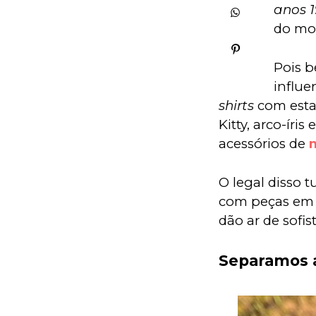
anos 1
do mo
Pois b
influe
shirts
 com esta
Kitty, arco-íri
acessórios de 
O legal disso 
com peças em me
dão ar de sofis
Separamos a