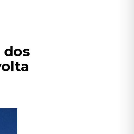
l dos
olta