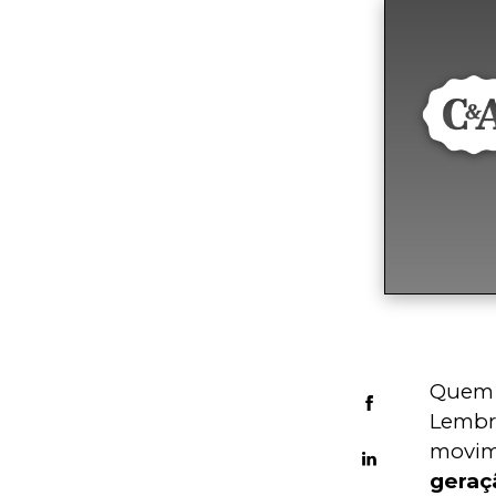
Quem 
Lembro
movim
geraç