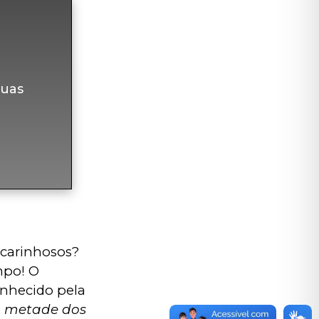
uas
carinhosos? 
mpo! O 
nhecido pela 
a metade dos 