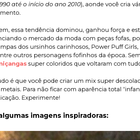
990 até o início do ano 2010
), aonde você cria vá
mento.
em, essa tendência dominou, ganhou força e est
nciando o mercado da moda com peças fofas, po
mpas dos ursinhos carinhosos, Power Puff Girls, 
s entre outros personagens fofinhos da época. Sem
miçangas
 super coloridos que voltaram com tud
tudo é que você pode criar um mix super descolad
tais. Para não ficar com aparência total “infant
ticação. Experimente!
lgumas imagens inspiradoras: