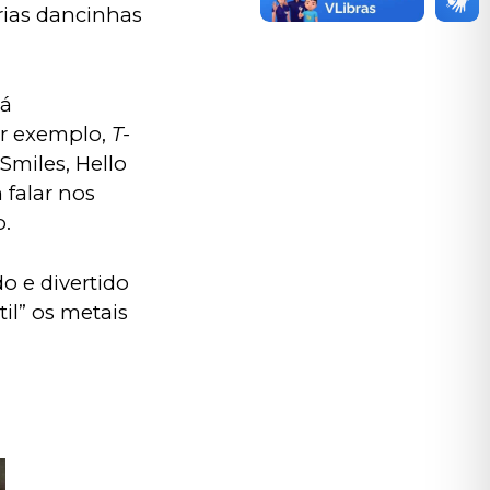
rias dancinhas 
á 
r exemplo, 
T-
Smiles, Hello 
 falar nos 
o.
o e divertido 
il” os metais 