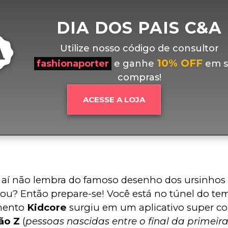
DIA DOS PAIS C&A
Utilize nosso código de consultor
10% OFF
fashionaporter
e ganhe
em s
compras!
ACESSE A LOJA
aí não lembra do famoso desenho dos ursinhos 
u? Então prepare-se! Você está no túnel do te
ento 
Kidcore
 surgiu em um aplicativo super co
ão Z
 (
pessoas nascidas entre o final da primeir