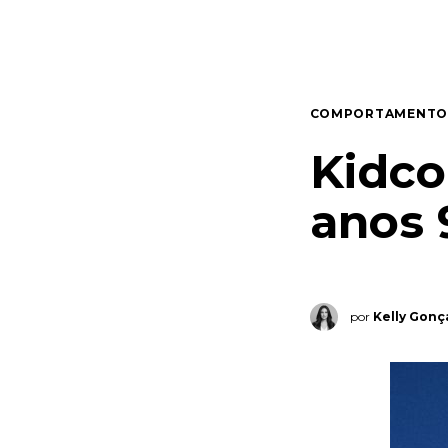
Quem somos
Contato
COMPORTAMENTO
Kidcor
anos 
por
Kelly Gonç