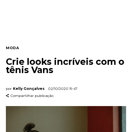
Entrevista
Web stories
Quem somos
MODA
Contato
Crie looks incríveis com o
tênis Vans
por
Kelly Gonçalves
02/10/2020 19:47
Compartilhar publicação