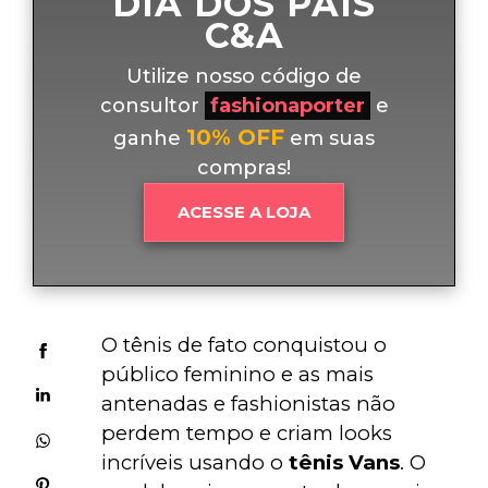
DIA DOS PAIS
C&A
Utilize nosso código de
consultor
fashionaporter
e
10% OFF
ganhe
em suas
compras!
ACESSE A LOJA
O tênis de fato conquistou o 
público feminino e as mais 
antenadas e fashionistas não 
perdem tempo e criam looks 
incríveis usando o 
tênis Vans
. O 