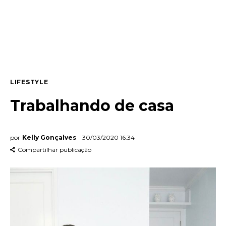
Entrevista
Web stories
Quem somos
LIFESTYLE
Contato
Trabalhando de casa
por
Kelly Gonçalves
30/03/2020 16:34
Compartilhar publicação