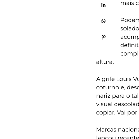
mais c
Podemo
solado
acompa
defini
comple
altura.
A grife Louis 
coturno e, des
nariz para o t
visual descola
copiar. Vai po
Marcas naciona
lançou recent