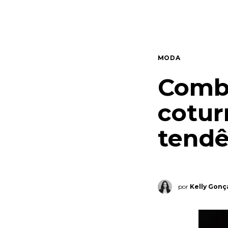
Quem somos
Contato
MODA
Comba
cotur
tend
por
Kelly Gonç