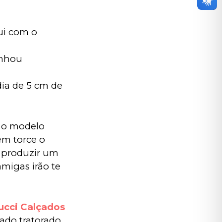
ui com o 
nhou 
ia de 5 cm de 
 o modelo 
em torce o 
o produzir um 
migas irão te 
ucci Calçados
ado tratorado 