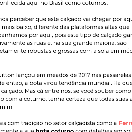
onhecida aqui no Brasil como coturnos. 
s perceber que este calçado vai chegar por aq
 mais baixo, diferente das plataformas altas que 
nhamos por aqui, pois este tipo de calçado ga
tivamente as ruas e, na sua grande maioria, são 
tamente robustas e grossas com a sola em méd
Vuitton lançou em meados de 2017 nas passarelas
de então, a bota virou tendência mundial. Há qu
al calçado. Mas cá entre nós, se você souber com
do com a coturno, tenha certeza que todas suas a
r mim!
is com tradição no setor calçadista como a 
Ferr
emente a sua 
bota coturno
 com detalhes em sol