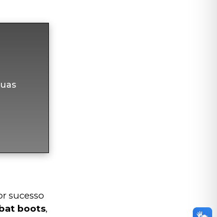
uas
r sucesso 
bat boots
, 