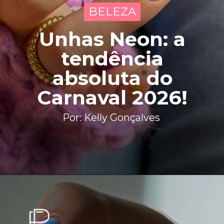
BELEZA
BELEZA
Unhas Neon: a
tendência
absoluta do
Carnaval 2026!
Por: Kelly Gonçalves