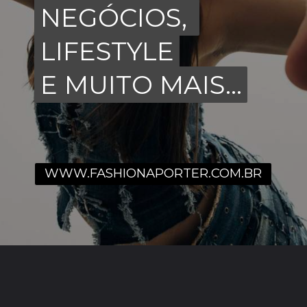
NEGÓCIOS,
NEGÓCIOS,
LIFESTYLE
LIFESTYLE
E MUITO MAIS...
E MUITO MAIS...
WWW.FASHIONAPORTER.COM.BR