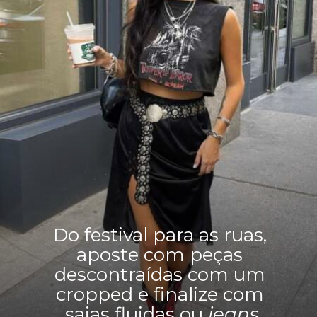
Do festival para as ruas,
aposte com peças
descontraídas com um
cropped e finalize com
saias fluidas ou
jeans