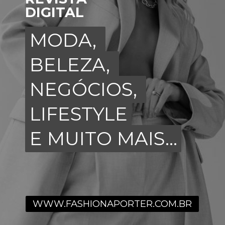
DIGITAL
MODA,
MODA,
BELEZA,
BELEZA,
NEGÓCIOS,
NEGÓCIOS,
LIFESTYLE
LIFESTYLE
E MUITO MAIS...
E MUITO MAIS...
WWW.FASHIONAPORTER.COM.BR